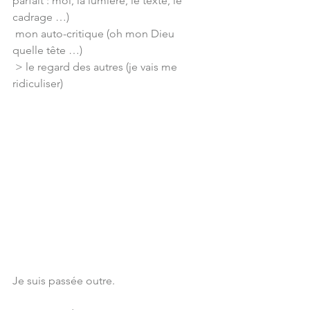
parfait : moi, la lumière, le texte, le 
cadrage …)
 mon auto-critique (oh mon Dieu 
quelle tête …)
 > le regard des autres (je vais me 
ridiculiser)
Je suis passée outre.