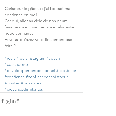
Cerise sur le gâteau : j’ai boosté ma 
confiance en moi 
Car oui, aller au delà de nos peurs, 
faire, avancer, oser, se lancer alimente 
notre confiance.
Et vous, qu’avez-vous finalement osé 
faire ?
#reels
#reelsinstagram
#coach
#coachdevie
#developpementpersonnel
#ose
#oser
#confiance
#confianceensoi
#peur
#doutes
#croyances
#croyanceslimitantes