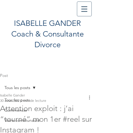
ISABELLE GANDER
Coach & Consultante
Divorce
Post
Tous les posts
Isabelle Gander
Tous les posts
30 août 2022
2 min de lecture
Attention exploit : j’ai
Commencer
“tourné” mon 1er #reel sur
Votre communauté
Instagram !