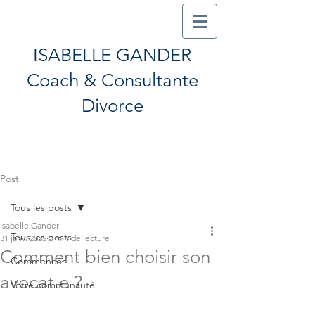
ISABELLE GANDER
Coach & Consultante
Divorce
Post
Tous les posts
Isabelle Gander
Tous les posts
31 janv. 2025
2 min de lecture
Comment bien choisir son
Commencer
avocat.e ?
Votre communauté