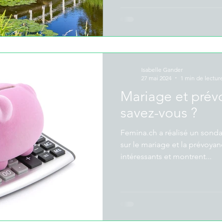
Isabelle Gander
27 mai 2024
1 min de lectur
Mariage et prév
savez-vous ?
Femina.ch a réalisé un sond
sur le mariage et la prévoyanc
intéressants et montrent...