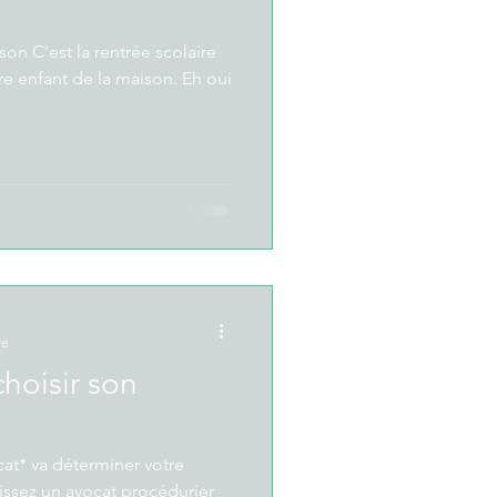
on C'est la rentrée scolaire
 enfant de la maison. Eh oui
re
hoisir son
cat* va déterminer votre
issez un avocat procédurier