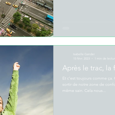
Isabelle Gander
15 févr. 2023
1 min de lectu
Après le trac, la f
Et c’est toujours comme ça. On a peur quand on doit
sortir de notre zone de confo
même sain. Cela nous...