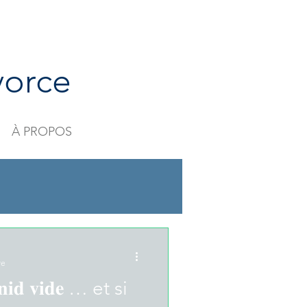
vorce
À PROPOS
re
𝐧𝐢𝐝 𝐯𝐢𝐝𝐞 … et si