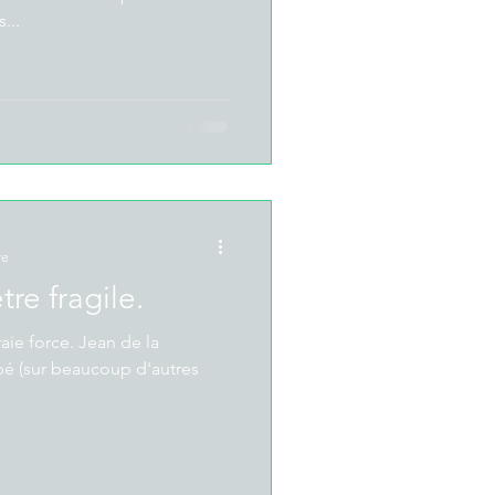
...
re
tre fragile.
raie force. Jean de la
pé (sur beaucoup d'autres