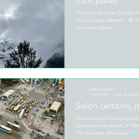
mais justes
"Après la tempête, le beau te
"Ça ira mieux demain." 😠 Je vais être franche avec vous :
rien ne m'agace...
Isabelle Gander
7 mars 2023
2 min de lectur
Selon certains, 
Parce que j'ai 2 projets prof
personnes me disent : ⚡ "Att
"Tu dois être débordée." ⚡ "