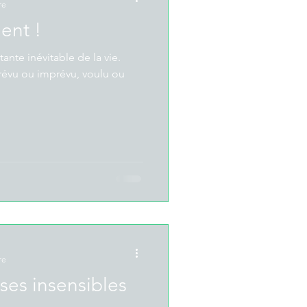
re
ent !
nte inévitable de la vie.
prévu ou imprévu, voulu ou
re
ses insensibles