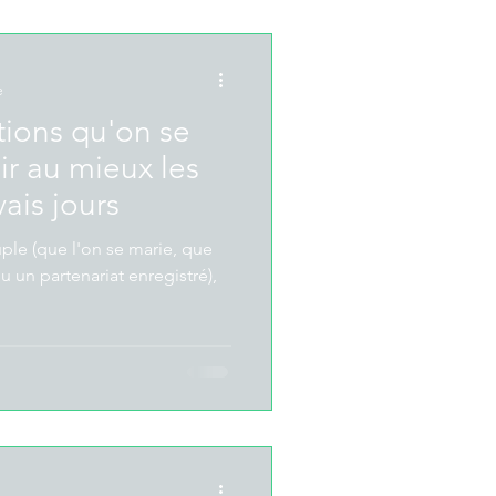
e
tions qu'on se
ir au mieux les
ais jours
uple (que l'on se marie, que
u un partenariat enregistré),