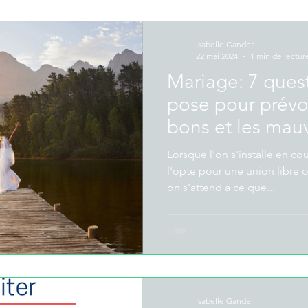
Isabelle Gander
22 mai 2024
1 min de lectur
Mariage: 7 ques
pose pour prévo
bons et les mauv
Lorsque l'on s'installe en co
l'opte pour une union libre o
on s’attend à ce que...
Isabelle Gander