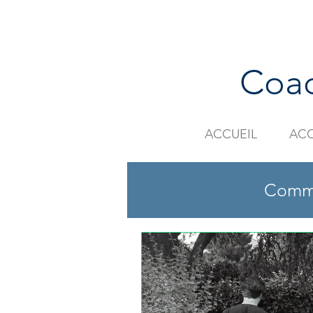
Coac
ACCUEIL
AC
Tous les posts
Comm