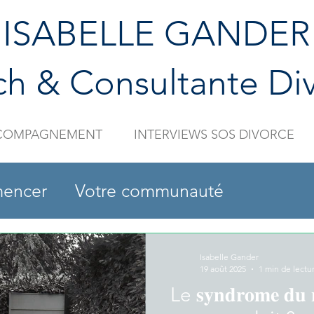
ISABELLE GANDER
h & Consultante Di
COMPAGNEMENT
INTERVIEWS SOS DIVORCE
encer
Votre communauté
Isabelle Gander
19 août 2025
1 min de lectu
Le 𝐬𝐲𝐧𝐝𝐫𝐨𝐦𝐞 𝐝𝐮 