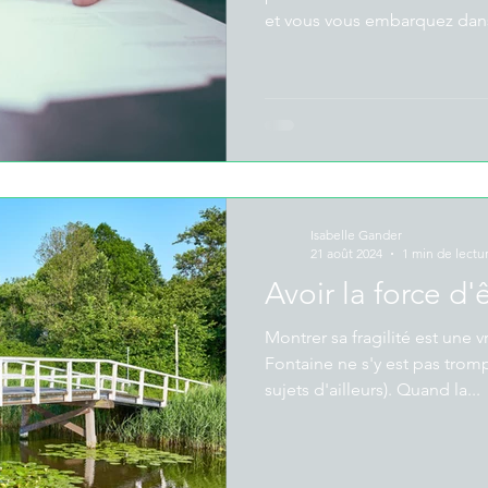
et vous vous embarquez dans
Isabelle Gander
21 août 2024
1 min de lectu
Avoir la force d'ê
Montrer sa fragilité est une v
Fontaine ne s'y est pas trom
sujets d'ailleurs). Quand la...