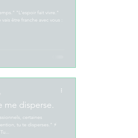
mps." "L'espoir fait vivre."
e
je me disperse.
essionnels, certaines
ention, tu te disperses." ⚡
Tu...