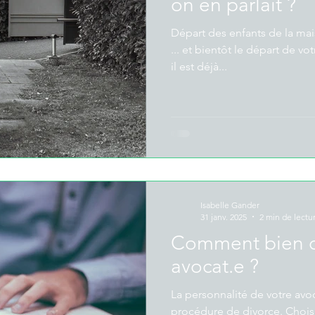
on en parlait ?
Départ des enfants de la mais
... et bientôt le départ de votre
il est déjà...
Isabelle Gander
31 janv. 2025
2 min de lectu
Comment bien c
avocat.e ?
La personnalité de votre avo
procédure de divorce. Chois