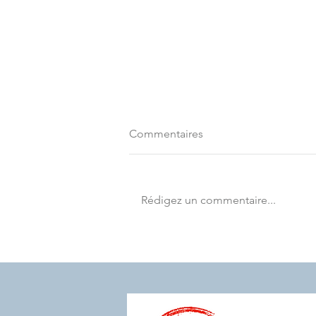
Commentaires
Rédigez un commentaire...
Le 𝐬𝐲𝐧𝐝𝐫𝐨𝐦𝐞 𝐝𝐮 𝐧𝐢𝐝 𝐯𝐢𝐝𝐞 … et
si on en parlait ?