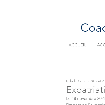
Coac
ACCUEIL
AC
Tous les posts
Comm
Isabelle Gander
30 août 2
Expatriat
Le 18 novembre 2021, 
l'impact de l'expatri