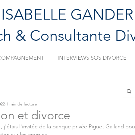
ISABELLE GANDER
h & Consultante Di
COMPAGNEMENT
INTERVIEWS SOS DIVORCE
encer
Votre communauté
022
1 min de lecture
ion et divorce
j'étais l'invitée de la banque privée Piguet Galland pou
ation sur les couples.