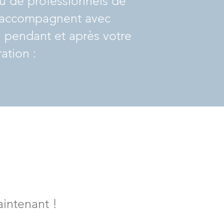
au de professionnels de
s accompagnent avec
, pendant et après votre
ation :
aintenant !