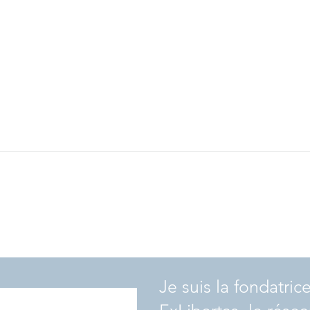
Avoir
Comment bien choisir son
avocat.e ?
Je suis la fondatric