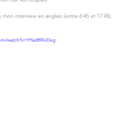
 mon interview en anglais (entre 6'45 et 17'45).
com/watch?v=YYaz89XvDxg