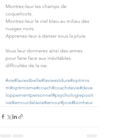
Montrez-leur les champs de 
coquelicots.
Montrez-leur le ciel bleu au milieu des 
nuages noirs.
Apprenez-leur à danser sous la pluie.
Vous leur donnerez ainsi des armes 
pour faire face aux inévitables 
difficultés de la vie.
#vie
#laviestbelle
#lavieestdure
#optimis
m
#optimisme
#coach
#coachdevie
#deve
loppementpersonnel
#psychologieposit
ive
#amourdelavie
#amour
#joie
#bonheur