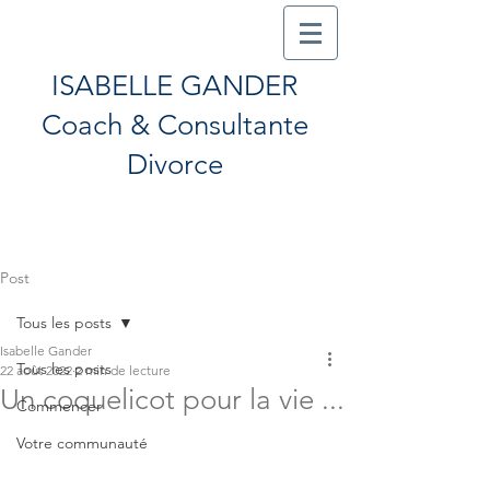
ISABELLE GANDER
Coach & Consultante
Divorce
Post
Tous les posts
Isabelle Gander
Tous les posts
22 août 2022
2 min de lecture
Un coquelicot pour la vie ...
Commencer
Votre communauté