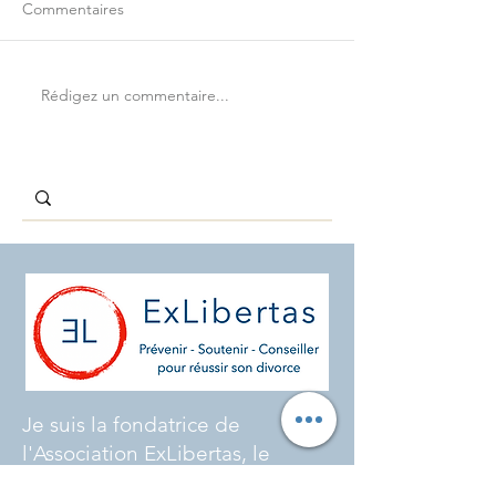
Commentaires
Rédigez un commentaire...
Comment bien choisir son
Avoir la force d'
avocat.e ?
fragile.
Je suis la fondatrice de
l'Association ExLibertas, le
réseau de professionnels de